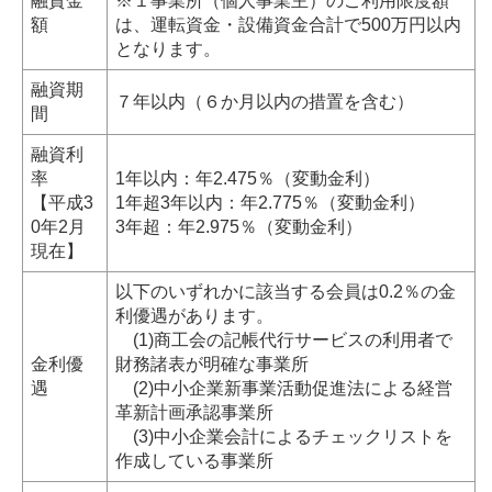
融資金
※１事業所（個人事業主）のご利用限度額
額
は、運転資金・設備資金合計で500万円以内
となります。
融資期
７年以内（６か月以内の措置を含む）
間
融資利
率
1年以内：年2.475％（変動金利）
【平成3
1年超3年以内：年2.775％（変動金利）
0年2月
3年超：年2.975％（変動金利）
現在】
以下のいずれかに該当する会員は0.2％の金
利優遇があります。
(1)商工会の記帳代行サービスの利用者で
金利優
財務諸表が明確な事業所
遇
(2)中小企業新事業活動促進法による経営
革新計画承認事業所
(3)中小企業会計によるチェックリストを
作成している事業所