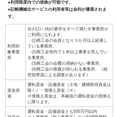
●利用限度内での借換が可能です。
●記帳機械化サービスの利用者等は金利が優遇されま
す。
次の(1)～(4)の要件をすべて満たす事業所が
ご利用になれます。
(1)商工会の会員となり３か月以上経過し
利用対
ている事業所。
象事業
(2)商工会管内で１年以上事業を営んでい
所
る事業所。
(3)商工会の会費の滞納がない事業所。
(4)商工会の推薦が得られる事業所。（経
営指導員による調査があります）
運転資金・設備資金（土地・建物取得資金は
資金使
除く）・借換え資金（※）
途
※借換え資金は、本融資の運転資金の借換え
に限ります。
運転資金・設備資金とも500万円以内