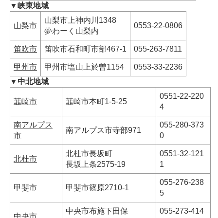
▼峡東地域
山梨市上神内川1348
山梨市
0553-22-0806
夢わーく山梨内
笛吹市
笛吹市石和町市部467-1
055-263-7811
甲州市
甲州市塩山上於曽1154
0553-33-2236
▼中北地域
0551-22-220
韮崎市
韮崎市本町1-5-25
4
南アルプス
055-280-373
南アルプス市寺部971
市
0
北杜市長坂町
0551-32-121
北杜市
長坂上条2575-19
1
055-276-238
甲斐市
甲斐市篠原2710-1
5
中央市布施下田保
055-273-414
中央市