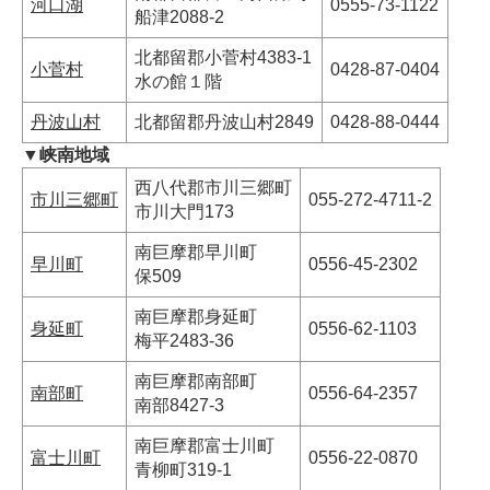
河口湖
0555-73-1122
船津2088-2
北都留郡小菅村4383-1
小菅村
0428-87-0404
水の館１階
丹波山村
北都留郡丹波山村2849
0428-88-0444
▼峡南地域
西八代郡市川三郷町
市川三郷町
055-272-4711-2
市川大門173
南巨摩郡早川町
早川町
0556-45-2302
保509
南巨摩郡身延町
身延町
0556-62-1103
梅平2483-36
南巨摩郡南部町
南部町
0556-64-2357
南部8427-3
南巨摩郡富士川町
富士川町
0556-22-0870
青柳町319-1