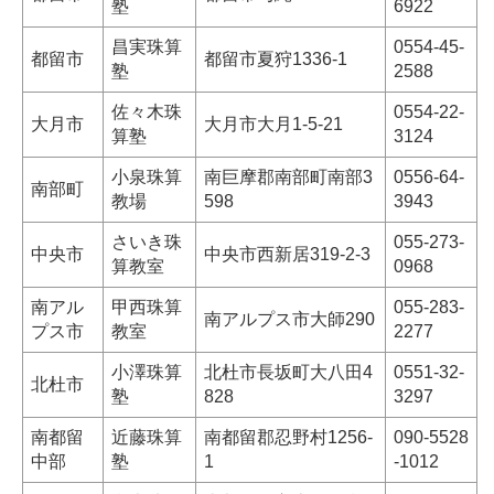
塾
6922
昌実珠算
0554-45-
都留市
都留市夏狩1336-1
塾
2588
佐々木珠
0554-22-
大月市
大月市大月1-5-21
算塾
3124
小泉珠算
南巨摩郡南部町南部3
0556-64-
南部町
教場
598
3943
さいき珠
055-273-
中央市
中央市西新居319-2-3
算教室
0968
南アル
甲西珠算
055-283-
南アルプス市大師290
プス市
教室
2277
小澤珠算
北杜市長坂町大八田4
0551-32-
北杜市
塾
828
3297
南都留
近藤珠算
南都留郡忍野村1256-
090-5528
中部
塾
1
-1012