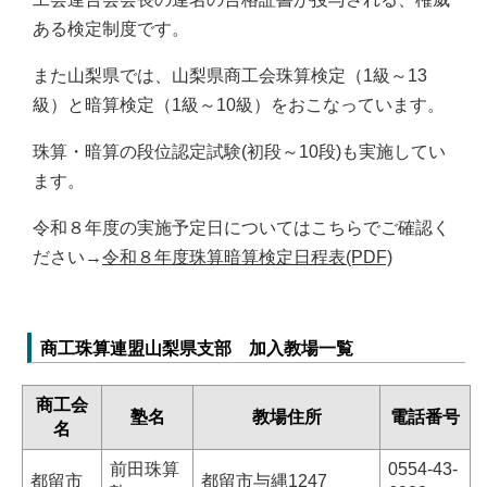
ある検定制度です。
また山梨県では、山梨県商工会珠算検定（1級～13
級）と暗算検定（1級～10級）をおこなっています。
珠算・暗算の段位認定試験(初段～10段)も実施してい
ます。
令和８年度の実施予定日についてはこちらでご確認く
ださい→
令和８年度珠算暗算検定日程表(PDF)
商工珠算連盟山梨県支部 加入教場一覧
商工会
塾名
教場住所
電話番号
名
前田珠算
0554-43-
都留市
都留市与縄1247