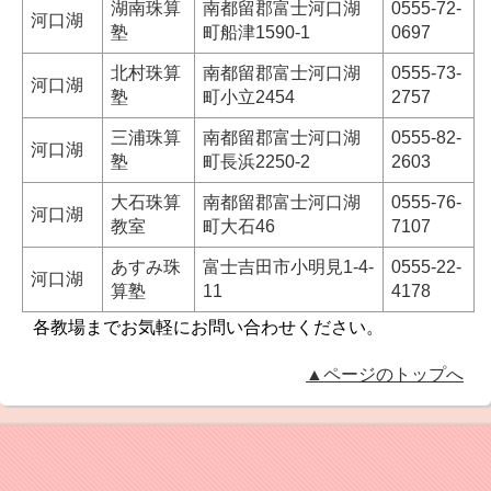
湖南珠算
南都留郡富士河口湖
0555-72-
河口湖
塾
町船津1590-1
0697
北村珠算
南都留郡富士河口湖
0555-73-
河口湖
塾
町小立2454
2757
三浦珠算
南都留郡富士河口湖
0555-82-
河口湖
塾
町長浜2250-2
2603
大石珠算
南都留郡富士河口湖
0555-76-
河口湖
教室
町大石46
7107
あすみ珠
富士吉田市小明見1-4-
0555-22-
河口湖
算塾
11
4178
各教場までお気軽にお問い合わせください。
▲ページのトップへ